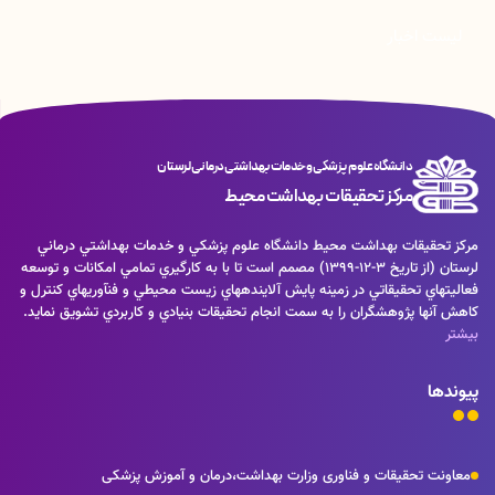
لیست اخبار
دانشگاه علوم پزشکی و خدمات بهداشتی درمانی لرستان
مرکز تحقیقات بهداشت محیط
مركز تحقيقات بهداشت محيط دانشگاه علوم پزشكي و خدمات بهداشتي درماني
لرستان (از تاريخ 3-12-1399) مصمم است تا با به كارگيري تمامي امكانات و توسعه
فعاليت­هاي تحقيقاتي در زمينه پايش آلاينده­هاي زيست محيطي و فنآوري­هاي كنترل و
كاهش آنها پژوهشگران را به سمت انجام تحقيقات بنيادي و كاربردي تشويق نمايد.
بیشتر
پیوندها
معاونت تحقیقات و فناوری وزارت بهداشت،درمان و آموزش پزشکی