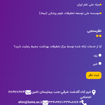
بنیاد ملی علم ایران
موسسه ملی توسعه تحقیقات علوم پزشکی (نیماد)
نظرسنجی
آیا از خدمات ارائه شده توسط مرکز تحقیقات بهداشت محیط رضایت دارید؟
بله
خیر
ثبت نظر
خرم آباد،گلدشت شرقي،جنب بيمارستان تامين
6819789741
اجتماعي
ehrc@lums.ac.ir
33409971-33408176-4