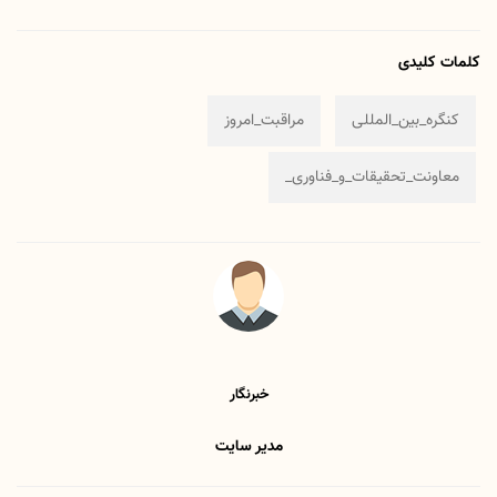
کلمات کلیدی
کنگره_بین_المللی
مراقبت_امروز
معاونت_تحقیقات_و_فناوری_
خبرنگار
مدیر سایت